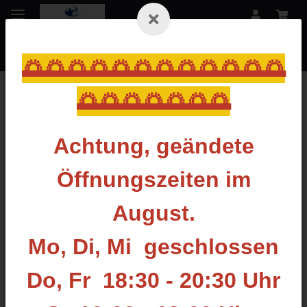
🌅🌅🌅🌅🌅🌅🌅🌅🌅🌅🌅🌅
🌅🌅🌅🌅🌅🌅🌅
Zurück zur Liste
Bogenständer
Achtung, geändete
Öffnungszeiten im
August.
Mo, Di, Mi geschlossen
Do, Fr 18:30 - 20:30 Uhr