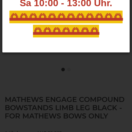
Sa 10:00 - 13:00
Uhr.
🌅🌅🌅🌅🌅🌅🌅🌅🌅🌅🌅🌅
🌅🌅🌅🌅🌅🌅🌅
MATHEWS ENGAGE COMPOUND
BOWSTANDS LIMB LEG BLACK -
FOR MATHEWS BOWS ONLY