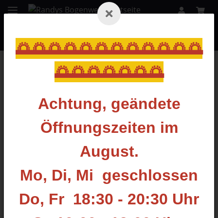
🌅🌅🌅🌅🌅🌅🌅🌅🌅🌅🌅🌅
🌅🌅🌅🌅🌅🌅🌅
Zurück zur Liste
Pfeilkoffer/Pfeilhalter
Achtung, geändete
Öffnungszeiten im
August.
Mo, Di, Mi geschlossen
Do, Fr 18:30 - 20:30 Uhr