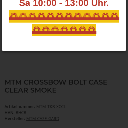
Sa 10:00 - 13:00
Uhr.
🌅🌅🌅🌅🌅🌅🌅🌅🌅🌅🌅🌅
🌅🌅🌅🌅🌅🌅🌅
MTM CROSSBOW BOLT CASE
CLEAR SMOKE
Artikelnummer:
MTM-TKB-XCCL
HAN:
BHCB
Hersteller:
MTM CASE-GARD