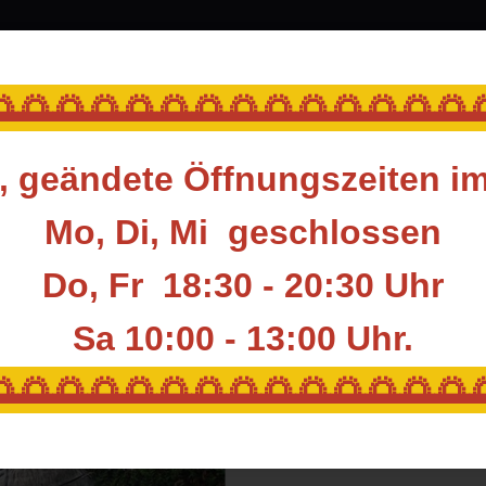
srüstung
Blasrohr
Ziele
Accessoires
🌅🌅🌅🌅🌅🌅🌅🌅🌅🌅🌅🌅🌅
 geändete Öffnungszeiten i
Diverse
NF 3D TARGET Braunbär - IFFA Gruppe 1
Mo, Di, Mi geschlossen
Do, Fr 18:30 - 20:30 Uhr
NF 3D TARGET Br
Sa 10:00 - 13:00
Uhr.
Artikelnummer:
NF-PWF39
🌅🌅🌅🌅🌅🌅🌅🌅🌅🌅🌅🌅🌅
Hersteller:
Natur Foam