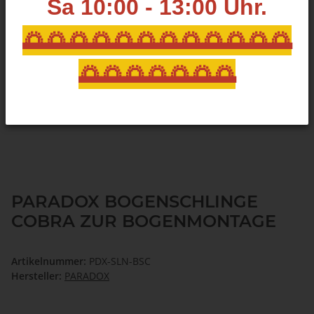
Sa 10:00 - 13:00
Uhr.
🌅🌅🌅🌅🌅🌅🌅🌅🌅🌅🌅🌅
🌅🌅🌅🌅🌅🌅🌅
PARADOX BOGENSCHLINGE
COBRA ZUR BOGENMONTAGE
Artikelnummer:
PDX-SLN-BSC
Hersteller:
PARADOX