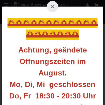
🌅🌅🌅🌅🌅🌅🌅🌅🌅🌅🌅🌅
🌅🌅🌅🌅🌅🌅🌅
Zurück zur Liste
Bogen- & Fingerschlingen
Achtung, geändete
Öffnungszeiten im
August.
Mo, Di, Mi geschlossen
Do, Fr 18:30 - 20:30 Uhr