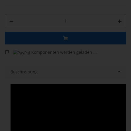
ng...
Komponenten werden geladen ...
Beschreibung