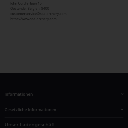
John Cordierlaan 15
Oostende, Belgien, 8400
customerservice@ssa-archery.com
https://www.ssa-archery.com
Informationen
Gesetzliche Informationen
Unser Ladengeschäft