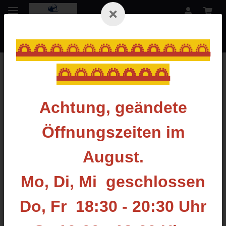
🌅🌅🌅🌅🌅🌅🌅🌅🌅🌅🌅🌅
🌅🌅🌅🌅🌅🌅🌅
Zurück zur Liste
Bogenständer
Achtung, geändete
Öffnungszeiten im
August.
Mo, Di, Mi geschlossen
Do, Fr 18:30 - 20:30 Uhr