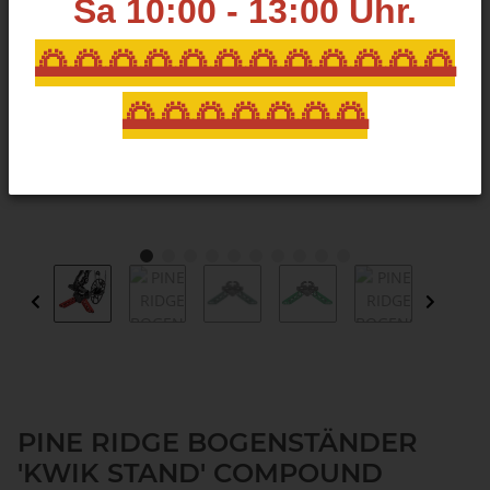
Sa 10:00 - 13:00
Uhr.
🌅🌅🌅🌅🌅🌅🌅🌅🌅🌅🌅🌅
🌅🌅🌅🌅🌅🌅🌅
PINE RIDGE BOGENSTÄNDER
'KWIK STAND' COMPOUND