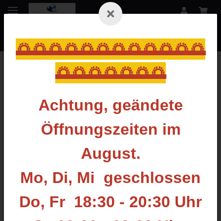
🌅🌅🌅🌅🌅🌅🌅🌅🌅🌅🌅🌅
🌅🌅🌅🌅🌅🌅🌅
Zurück zur Liste
Koffer für Compoundbogen
Achtung, geändete
Öffnungszeiten im
August.
Mo, Di, Mi geschlossen
Do, Fr 18:30 - 20:30 Uhr