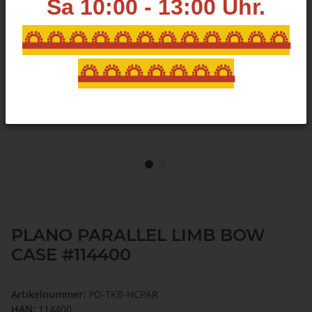
Sa 10:00 - 13:00
Uhr.
🌅🌅🌅🌅🌅🌅🌅🌅🌅🌅🌅🌅
🌅🌅🌅🌅🌅🌅🌅
PLANO PARALLEL LIMB BOW
CASE #114400
Artikelnummer:
PO-TKB-HCPAR
HAN:
114400