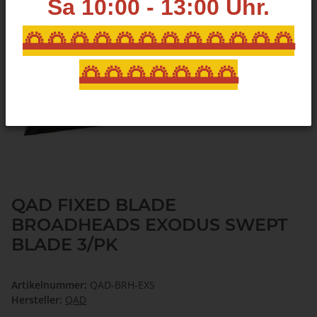
Sa 10:00 - 13:00
Uhr.
🌅🌅🌅🌅🌅🌅🌅🌅🌅🌅🌅🌅
🌅🌅🌅🌅🌅🌅🌅
QAD FIXED BLADE
BROADHEADS EXODUS SWEPT
BLADE 3/PK
Artikelnummer:
QAD-BRH-EXS
Hersteller:
QAD