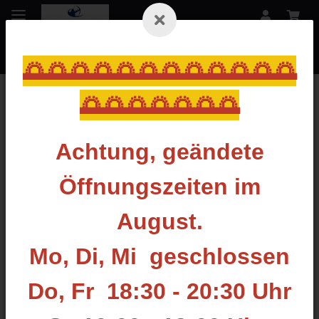
🌅🌅🌅🌅🌅🌅🌅🌅🌅🌅🌅🌅
🌅🌅🌅🌅🌅🌅🌅
Zurück zur Liste
Jagdspitzen
Achtung, geändete
Öffnungszeiten im
August.
Mo, Di, Mi geschlossen
Do, Fr 18:30 - 20:30 Uhr