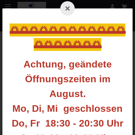
🌅🌅🌅🌅🌅🌅🌅🌅🌅🌅🌅🌅
🌅🌅🌅🌅🌅🌅🌅
Zurück zur Liste
Compound Pfeilauflagen
Achtung, geändete
Öffnungszeiten im
August.
Mo, Di, Mi geschlossen
Do, Fr 18:30 - 20:30 Uhr