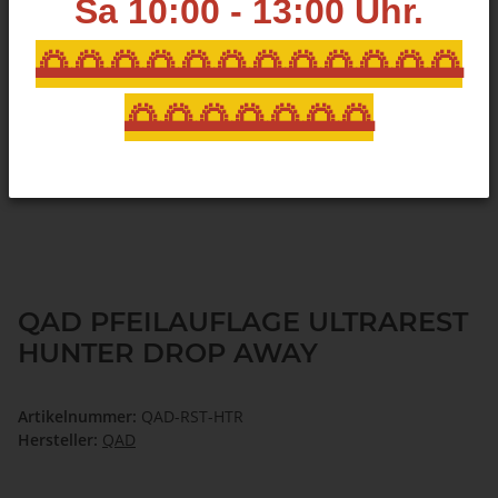
Sa 10:00 - 13:00
Uhr.
🌅🌅🌅🌅🌅🌅🌅🌅🌅🌅🌅🌅
🌅🌅🌅🌅🌅🌅🌅
QAD PFEILAUFLAGE ULTRAREST
HUNTER DROP AWAY
Artikelnummer:
QAD-RST-HTR
Hersteller:
QAD