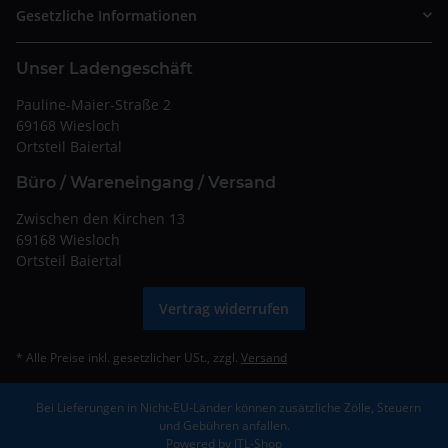
Gesetzliche Informationen
Unser Ladengeschäft
Pauline-Maier-Straße 2
69168 Wiesloch
Ortsteil Baiertal
Büro / Wareneingang / Versand
Zwischen den Kirchen 13
69168 Wiesloch
Ortsteil Baiertal
Vertrag widerrufen
* Alle Preise inkl. gesetzlicher USt., zzgl.
Versand
Bei Lieferungen in Nicht-EU-Länder können zusätzliche Zölle, Steuern
und Gebühren anfallen.
Powered by
JTL-Shop