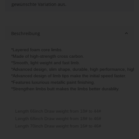
gewünschte Variation aus.
Beschreibung
*Layered foam core limbs.
*Made of high-strength cross carbon.
*Smooth, light weight and fast limb.
*Advanced design, slim shape, durable, high performance, high s
*Advanced design of limb tips make the initial speed faster.
*Features luxurious metallic paint finishing.
*Strengthen limbs butt makes the limbs better durablity.
Length 66inch Draw weight from 18# to 44#
Length 68inch Draw weight from 18# to 46#
Length 70inch Draw weight from 16# to 46#