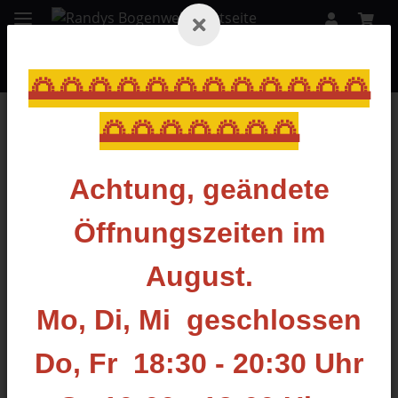
🌅🌅🌅🌅🌅🌅🌅🌅🌅🌅🌅🌅
🌅🌅🌅🌅🌅🌅🌅
Zurück zur Liste
SONSTIGE
Achtung, geändete
Öffnungszeiten im
August.
Mo, Di, Mi geschlossen
Do, Fr 18:30 - 20:30 Uhr