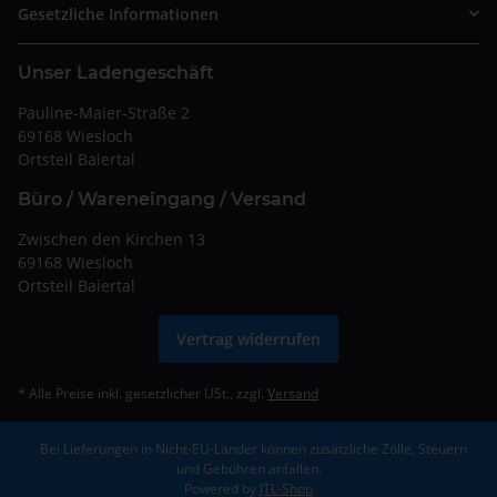
Gesetzliche Informationen
Unser Ladengeschäft
Pauline-Maier-Straße 2
69168 Wiesloch
Ortsteil Baiertal
Büro / Wareneingang / Versand
Zwischen den Kirchen 13
69168 Wiesloch
Ortsteil Baiertal
Vertrag widerrufen
* Alle Preise inkl. gesetzlicher USt., zzgl.
Versand
Bei Lieferungen in Nicht-EU-Länder können zusätzliche Zölle, Steuern
und Gebühren anfallen.
Powered by
JTL-Shop