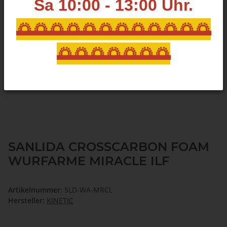
Sa 10:00 - 13:00
Uhr.
🌅🌅🌅🌅🌅🌅🌅🌅🌅🌅🌅🌅
🌅🌅🌅🌅🌅🌅🌅
SANLIDA CROSSCARBON FOAM
WURFARME MIRACLE ILF
Artikelnummer:
SLD-WA-MRCL
Hersteller:
KINETIC