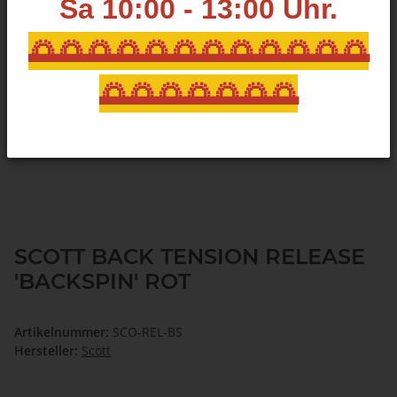
Sa 10:00 - 13:00
Uhr.
🌅🌅🌅🌅🌅🌅🌅🌅🌅🌅🌅🌅
🌅🌅🌅🌅🌅🌅🌅
SCOTT BACK TENSION RELEASE
'BACKSPIN' ROT
Artikelnummer:
SCO-REL-BS
Hersteller:
Scott