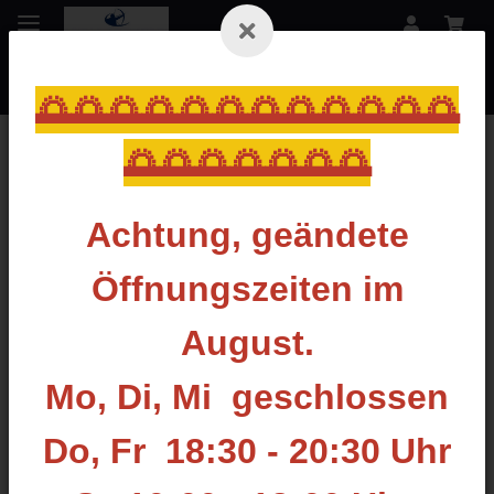
🌅🌅🌅🌅🌅🌅🌅🌅🌅🌅🌅🌅
🌅🌅🌅🌅🌅🌅🌅
Zurück zur Liste
Back Tension
Achtung, geändete
Öffnungszeiten im
August.
Mo, Di, Mi geschlossen
Do, Fr 18:30 - 20:30 Uhr