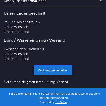
Gesetzliche Informationen
Unser Ladengeschäft
Pauline-Maier-Straße 2
69168 Wiesloch
Ortsteil Baiertal
Büro / Wareneingang / Versand
Zwischen den Kirchen 13
69168 Wiesloch
Ortsteil Baiertal
Vertrag widerrufen
* Alle Preise inkl. gesetzlicher USt., zzgl.
Versand
Bei Lieferungen in Nicht-EU-Länder können zusätzliche Zölle, Steuern
und Gebühren anfallen.
Powered by
JTL-Shop