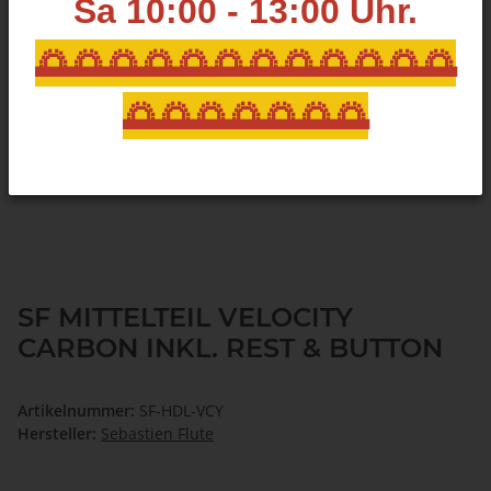
Sa 10:00 - 13:00
Uhr.
🌅🌅🌅🌅🌅🌅🌅🌅🌅🌅🌅🌅
🌅🌅🌅🌅🌅🌅🌅
SF MITTELTEIL VELOCITY
CARBON INKL. REST & BUTTON
Artikelnummer:
SF-HDL-VCY
Hersteller:
Sebastien Flute