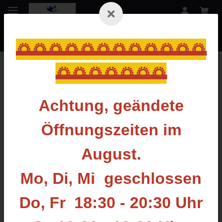
🌅🌅🌅🌅🌅🌅🌅🌅🌅🌅🌅🌅
🌅🌅🌅🌅🌅🌅🌅
Zurück zur Liste
WINNERS
Achtung, geändete
Öffnungszeiten im
August.
Mo, Di, Mi geschlossen
Do, Fr 18:30 - 20:30 Uhr