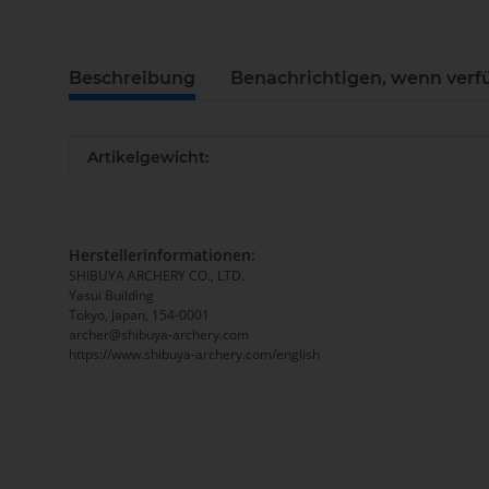
Beschreibung
Benachrichtigen, wenn verf
Produkteigenschaft
Wert
Artikelgewicht:
Herstellerinformationen:
SHIBUYA ARCHERY CO., LTD.
Yasui Building
Tokyo, Japan, 154-0001
archer@shibuya-archery.com
https://www.shibuya-archery.com/english