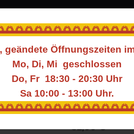
srüstung
Blasrohr
Ziele
Accessoires
🌅🌅🌅🌅🌅🌅🌅🌅🌅🌅🌅🌅🌅
 geändete Öffnungszeiten i
enzubehör
Scopes
SHIBUYA OKULUS DECAL RING
Mo, Di, Mi geschlossen
Do, Fr 18:30 - 20:30 Uhr
SHIBUYA OKULU
Sa 10:00 - 13:00
Uhr.
Artikelnummer:
SY-SCP-ODR
🌅🌅🌅🌅🌅🌅🌅🌅🌅🌅🌅🌅🌅
Hersteller:
SHIBUYA
32,00 €