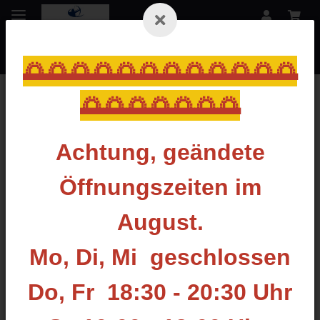
🌅🌅🌅🌅🌅🌅🌅🌅🌅🌅🌅🌅
🌅🌅🌅🌅🌅🌅🌅
Zurück zur Liste
Carbon
Achtung, geändete
Öffnungszeiten im
August.
Mo, Di, Mi geschlossen
Do, Fr 18:30 - 20:30 Uhr