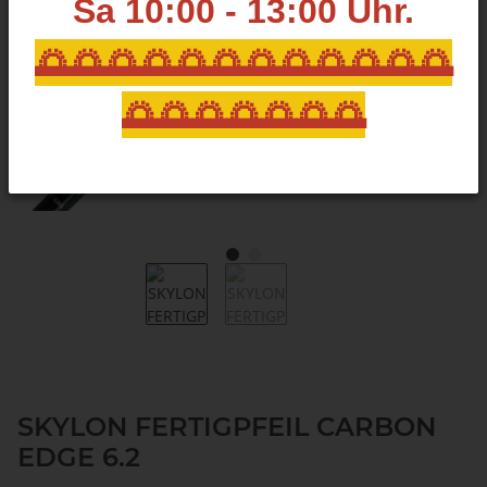
Sa 10:00 - 13:00
Uhr.
🌅🌅🌅🌅🌅🌅🌅🌅🌅🌅🌅🌅
🌅🌅🌅🌅🌅🌅🌅
SKYLON FERTIGPFEIL CARBON
EDGE 6.2