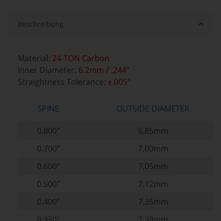
Beschreibung
Material:
24-TON Carbon
Inner Diameter:
6.2mm / .244"
Straightness Tolerance:
±
.005"
SPINE
OUTSIDE DIAMETER
0.800"
6.85mm
0.700"
7.00mm
0.600"
7.05mm
0.500"
7.12mm
0.400"
7.35mm
0.350"
7.39mm