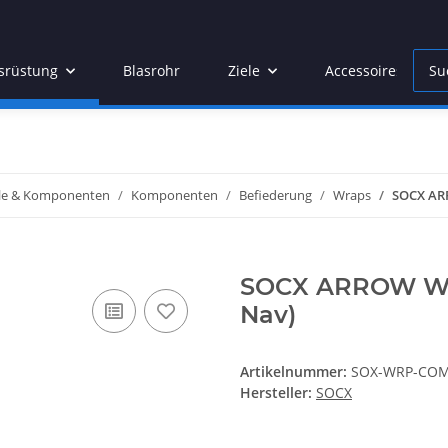
srüstung
Blasrohr
Ziele
Accessoires
ile & Komponenten
Komponenten
Befiederung
Wraps
SOCX AR
SOCX ARROW WR
Nav)
Artikelnummer:
SOX-WRP-CO
Hersteller:
SOCX