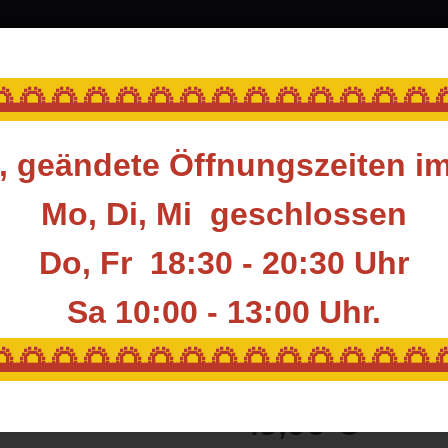
srüstung
Blasrohr
Ziele
Accessoires
🌅🌅🌅🌅🌅🌅🌅🌅🌅🌅🌅🌅🌅
 geändete Öffnungszeiten i
rüstung für den Bogenschützen
Fingerschutz
Releases
Daumen Rel
Mo, Di, Mi geschlossen
Do, Fr 18:30 - 20:30 Uhr
SPIGARELLI RE
Sa 10:00 - 13:00
Uhr.
Artikelnummer:
SP-REL-TH200
🌅🌅🌅🌅🌅🌅🌅🌅🌅🌅🌅🌅🌅
Hersteller:
Spigarelli
49,00 €