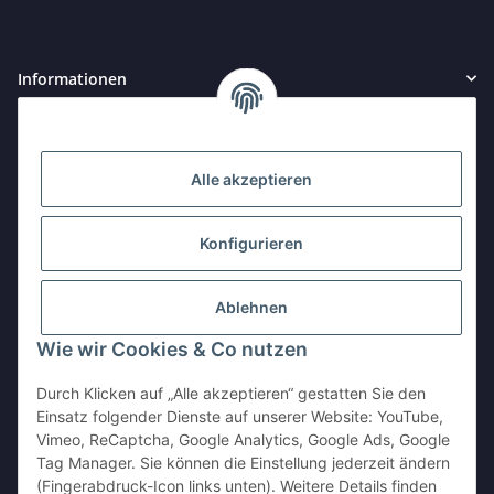
Informationen
Gesetzliche Informationen
Alle akzeptieren
Unser Ladengeschäft
Pauline-Maier-Straße 2
Konfigurieren
69168 Wiesloch
Ortsteil Baiertal
Ablehnen
Büro / Wareneingang / Versand
Wie wir Cookies & Co nutzen
Zwischen den Kirchen 13
69168 Wiesloch
Durch Klicken auf „Alle akzeptieren“ gestatten Sie den
Ortsteil Baiertal
Einsatz folgender Dienste auf unserer Website: YouTube,
Vimeo, ReCaptcha, Google Analytics, Google Ads, Google
Vertrag widerrufen
Tag Manager. Sie können die Einstellung jederzeit ändern
(Fingerabdruck-Icon links unten). Weitere Details finden