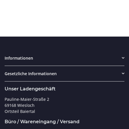
Service - Pfeil oder
Gas Pro Vanes 1.75'' Soft
Rohschaft kürzen, anfasen
Plus Olympic (50 Pck)
0,50 €
*
21,00 €
*
Informationen
Gesetzliche Informationen
Unser Ladengeschäft
Pauline-Maier-Straße 2
69168 Wiesloch
Ortsteil Baiertal
Büro / Wareneingang / Versand