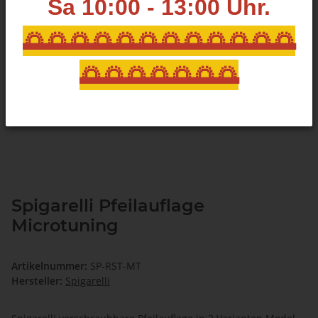
Sa 10:00 - 13:00
Uhr.
🌅🌅🌅🌅🌅🌅🌅🌅🌅🌅🌅🌅
🌅🌅🌅🌅🌅🌅🌅
Spigarelli Pfeilauflage
Microtuning
Artikelnummer:
SP-RST-MT
Hersteller:
Spigarelli