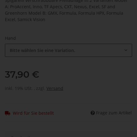
Spigarelli verschraubbare Pfeilauflage in 2 Varianten Model
A: ProAccent, Inno, TF Apecs, CXT, Nexus, Excel, SF and
Greenhorn Model B: GMX, Formula, Formula HPX, Formula
Excel, Samick Vision
Hand
Bitte wählen Sie eine Variation.
37,90 €
inkl. 19% USt. , zzgl.
Versand
Frage zum Artikel
Wird für Sie bestellt