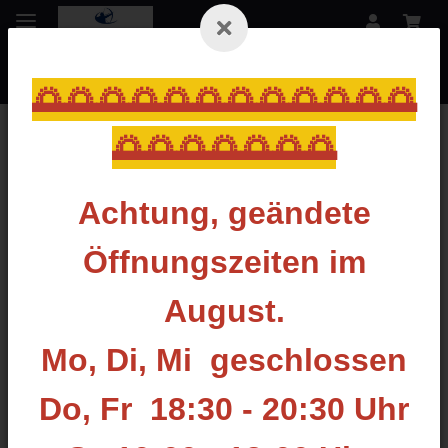
🌅🌅🌅🌅🌅🌅🌅🌅🌅🌅🌅🌅
🌅🌅🌅🌅🌅🌅🌅
Zurück zur Liste
Recurve Pfeilauflagen
Achtung, geändete
Öffnungszeiten im
August.
Mo, Di, Mi geschlossen
Do, Fr 18:30 - 20:30 Uhr