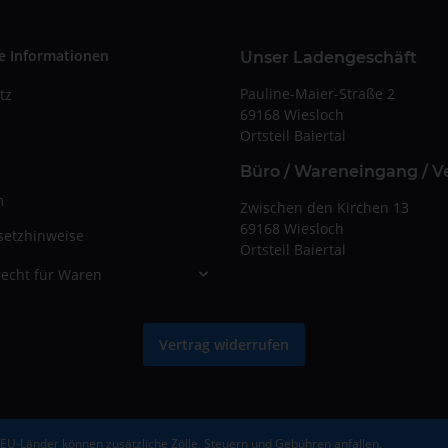
e Informationen
Unser Ladengeschäft
Pauline-Maier-Straße 2
tz
69168 Wiesloch
Ortsteil Baiertal
Büro / Wareneingang / V
m
Zwischen den Kirchen 13
69168 Wiesloch
setzhinweise
Ortsteil Baiertal
echt für Waren
Vertrag widerrufen
-EU-Länder können zusätzliche Zölle, Steuern und Gebühren anfallen.