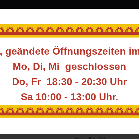
srüstung
Blasrohr
Ziele
Accessoires
🌅🌅🌅🌅🌅🌅🌅🌅🌅🌅🌅🌅🌅
 geändete Öffnungszeiten i
ile & Komponenten
Komponenten
Spitzen
Spitzen für Holzpfeile
Mo, Di, Mi geschlossen
LET
Do, Fr 18:30 - 20:30 Uhr
Sa 10:00 - 13:00
Uhr.
TAS METALLSPIT
🌅🌅🌅🌅🌅🌅🌅🌅🌅🌅🌅🌅🌅
GEWINDE BULL
Artikelnummer:
TAS-PNT-PMT
Hersteller:
TAS