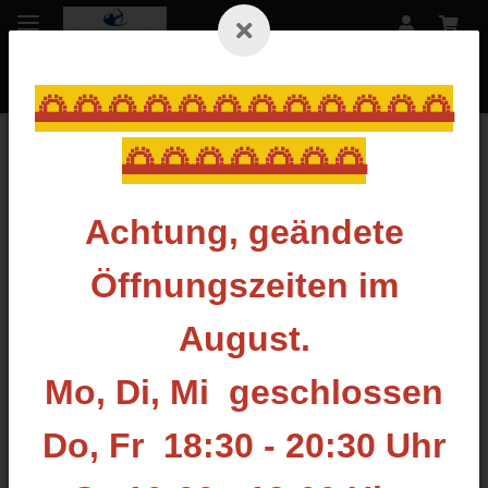
🌅🌅🌅🌅🌅🌅🌅🌅🌅🌅🌅🌅
🌅🌅🌅🌅🌅🌅🌅
Zurück zur Liste
Back Tension
Achtung, geändete
Öffnungszeiten im
August.
Mo, Di, Mi geschlossen
Do, Fr 18:30 - 20:30 Uhr