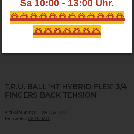
Sa 10:00 - 13:00
Uhr.
🌅🌅🌅🌅🌅🌅🌅🌅🌅🌅🌅🌅
🌅🌅🌅🌅🌅🌅🌅
T.R.U. BALL 'HT HYBRID FLEX' 3/4
FINGERS BACK TENSION
Artikelnummer:
TRU-REL-HTHF
Hersteller:
T.R.U. BALL