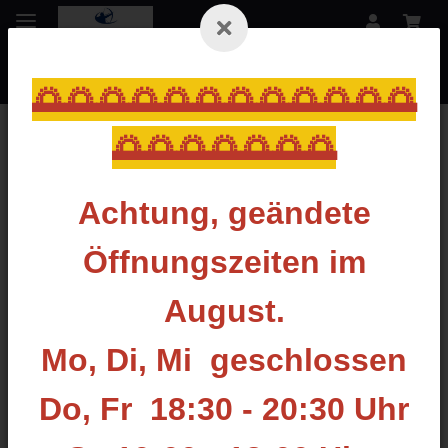
🌅🌅🌅🌅🌅🌅🌅🌅🌅🌅🌅🌅
🌅🌅🌅🌅🌅🌅🌅
Zurück zur Liste
Wrist Release (Index Finger Trigger)
Achtung, geändete
Öffnungszeiten im
August.
Mo, Di, Mi geschlossen
Do, Fr 18:30 - 20:30 Uhr