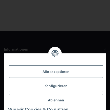
Informationen
Gesetzliche Informationen
Alle akzeptieren
Unser Ladengeschäft
Pauline-Maier-Straße 2
Konfigurieren
69168 Wiesloch
Ortsteil Baiertal
Ablehnen
Büro / Wareneingang / Versand
Wie wir Cookies & Co nutzen