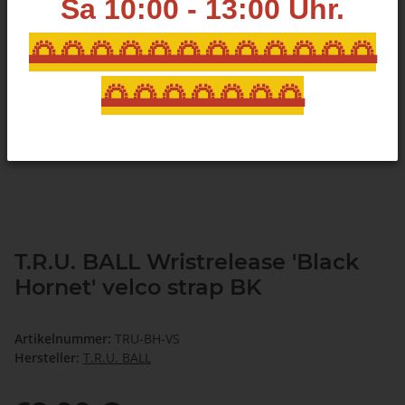
Sa 10:00 - 13:00
Uhr.
🌅🌅🌅🌅🌅🌅🌅🌅🌅🌅🌅🌅
🌅🌅🌅🌅🌅🌅🌅
T.R.U. BALL Wristrelease 'Black
Hornet' velco strap BK
Artikelnummer:
TRU-BH-VS
Hersteller:
T.R.U. BALL