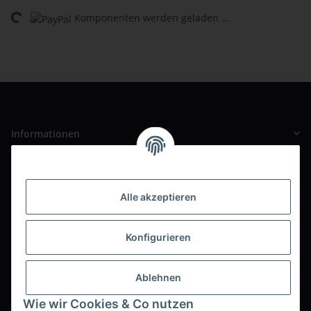
Komponenten werden geladen ...
Loading...
Informationen
Gesetzliche Informationen
Alle akzeptieren
Unser Ladengeschäft
Pauline-Maier-Straße 2
Konfigurieren
69168 Wiesloch
Ortsteil Baiertal
Ablehnen
Büro / Wareneingang / Versand
Wie wir Cookies & Co nutzen