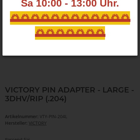
Sa 10:00 - 13:00
Uhr.
🌅🌅🌅🌅🌅🌅🌅🌅🌅🌅🌅🌅
🌅🌅🌅🌅🌅🌅🌅
VICTORY PIN ADAPTER - LARGE -
3DHV/RIP (.204)
Artikelnummer:
VTY-PIN-204L
Hersteller:
VICTORY
Passend für