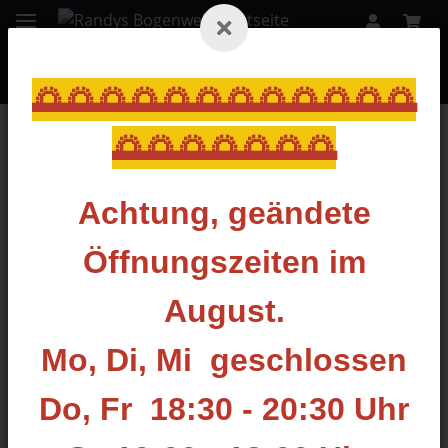
🌅🌅🌅🌅🌅🌅🌅🌅🌅🌅🌅🌅
🌅🌅🌅🌅🌅🌅🌅
Zurück zur Liste
Inserts & Pins
Achtung, geändete
Öffnungszeiten im
August.
Mo, Di, Mi geschlossen
Do, Fr 18:30 - 20:30 Uhr