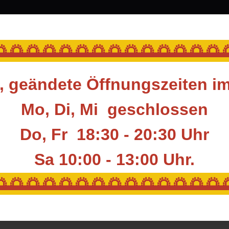
ubehör & Ausrüstung
Blasrohr
Ziele
Acces
🌅🌅🌅🌅🌅🌅🌅🌅🌅🌅🌅🌅🌅
 geändete Öffnungszeiten i
enzubehör
Stabilisierung
Dämpfer
WINNERS DÄMPFER S-LONG B
Mo, Di, Mi geschlossen
Do, Fr 18:30 - 20:30 Uhr
WINNERS DÄMP
Sa 10:00 - 13:00
Uhr.
Artikelnummer:
WNS-DMP-SL
🌅🌅🌅🌅🌅🌅🌅🌅🌅🌅🌅🌅🌅
GTIN:
846000001
HAN:
846000001
Hersteller:
WINNERS