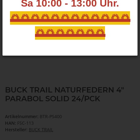
Sa 10:00 - 13:00
Uhr.
🌅🌅🌅🌅🌅🌅🌅🌅🌅🌅🌅🌅
🌅🌅🌅🌅🌅🌅🌅
BUCK TRAIL NATURFEDERN 4"
PARABOL SOLID 24/PCK
Artikelnummer:
BTR-PS400
HAN:
FSC-113
Hersteller:
BUCK TRAIL