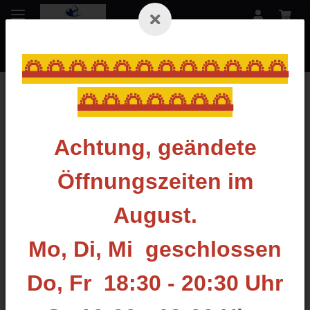
🌅🌅🌅🌅🌅🌅🌅🌅🌅🌅🌅🌅
🌅🌅🌅🌅🌅🌅🌅
Zurück zur Liste
Naturfedern
Achtung, geändete
Öffnungszeiten im
August.
Mo, Di, Mi geschlossen
Do, Fr 18:30 - 20:30 Uhr