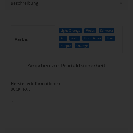
Beschreibung
Produkteigenschaft
Wert
Light Orange
Weiss
Schwarz
Rot
Gelb
Fluor Grün
Blau
Farbe:
Purple
Orange
Angaben zur Produktsicherheit
Herstellerinformationen:
BUCK TRAIL
, ,