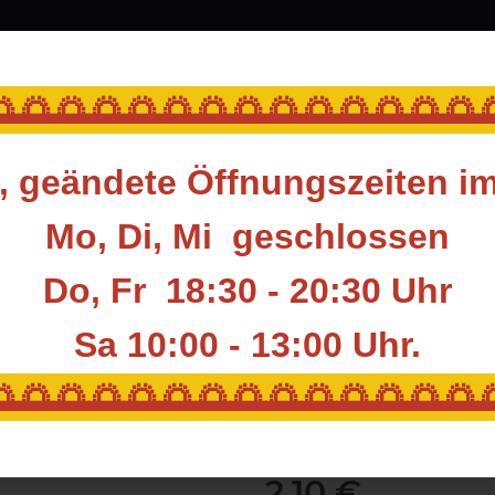
ubehör & Ausrüstung
Blasrohr
Ziele
Acces
🌅🌅🌅🌅🌅🌅🌅🌅🌅🌅🌅🌅🌅
 geändete Öffnungszeiten i
ile & Komponenten
Komponenten
Spitzen
Klebespitzen
OnePie
Mo, Di, Mi geschlossen
Do, Fr 18:30 - 20:30 Uhr
TopHat® LL Apex
Sa 10:00 - 13:00
Uhr.
Artikelnummer:
TH-LLA2315
🌅🌅🌅🌅🌅🌅🌅🌅🌅🌅🌅🌅🌅
HAN:
11232
Hersteller:
TopHAT
2,10 €